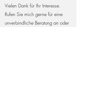
Vielen Dank für Ihr Interesse.
Rufen Sie mich gerne für eine
unverbindliche Beratung an oder
nutzen Sie das Kontaktformular.
Ich melde mich dann
schnellstmöglich bei Ihnen.
Hohenbrunner Weg 11 82024
Taufkirchen
+49 (0) 89 624 21 510
naturheilpraxis-thomas-gurniak@t-online.de