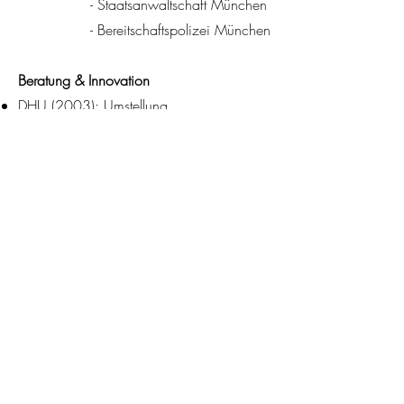
- Staatsanwaltschaft München
- Bereitschaftspolizei München
Beratung & Innovation
DHU (2003): Umstellung
homöopathischer Globuli von
Milchzucker auf Rübenzucker angeregt
Alfons Schubeck (2008): Ihn persönlich
über die positive Wirkung von Ingwer
und den positiven Effekt auf unser Agni
(Verdauungsfeuer) informiert
La Vita (2013): Empfehlung zur
Eliminierung von Allergenen (Stutenmilch
und Soja) aus Multivitamin-Produkt
Impressum