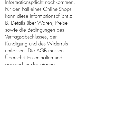
Informationspflicht nachkommen.
Für den Fall eines Online-Shops
kann diese Informationspflicht z.
B. Details über Waren, Preise
sowie die Bedingungen des
Vertragsabschlusses, der
Kündigung und des Widerrufs
umfassen. Die AGB müssen
Überschriften enthalten und
passend für das eigene
Unternehmen formuliert sein. Um
sicherzugehen, dass Ihre AGB
gesetzlichen Regelungen
entsprechen, lassen Sie diese von
einem erfahrenen Anwalt
überprüfen.