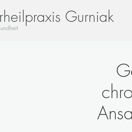
rheilpraxis Gurniak
undheit
G
chro
Ansa