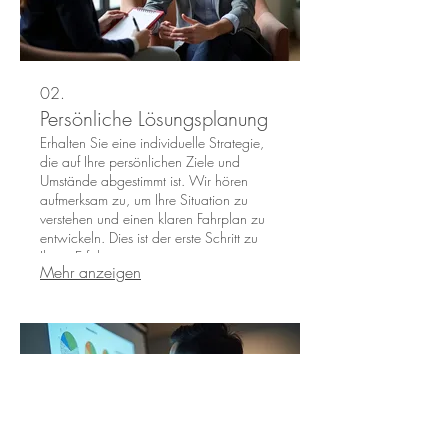
02.
Persönliche Lösungsplanung
Erhalten Sie eine individuelle Strategie,
die auf Ihre persönlichen Ziele und
Umstände abgestimmt ist. Wir hören
aufmerksam zu, um Ihre Situation zu
verstehen und einen klaren Fahrplan zu
entwickeln. Dies ist der erste Schritt zu
Ihrem Erfolg.
Mehr anzeigen