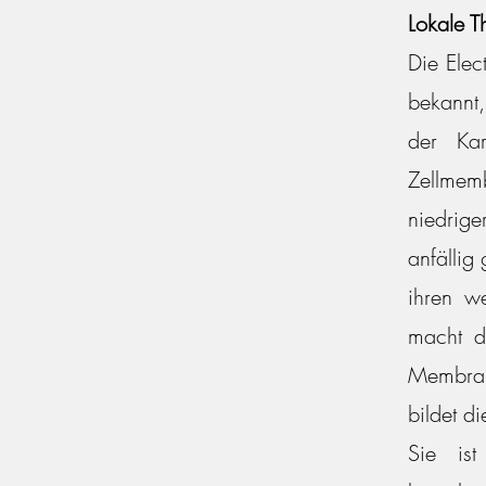
Lokale T
Die Elec
bekannt,
der Kar
Zellmem
niedrige
anfällig
ihren w
macht d
Membran
bildet d
Sie ist