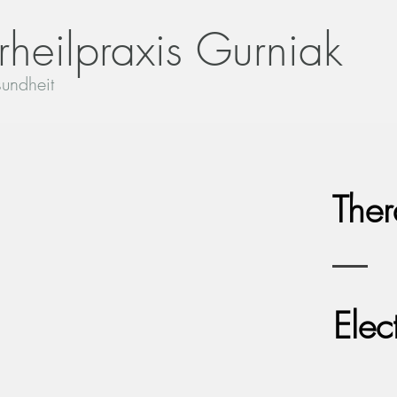
rheilpraxis Gurniak
undheit
Ther
Elec