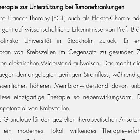
herapie zur Unterstützung bei Tumorerkrankungen
tro Cancer Therapy (ECT) auch als Elektro-Chemo- od
 geht auf wissenschaftliche Erkenntnisse von Prof. B
olinska Universität in Stockholm zurück. Er e
bran von Krebszellen im Gegensatz zu gesunden Zel
ren elektrischen Widerstand aufweisen. Das macht di
 gegen den angelegten geringen Stromfluss, während 
esentlichen höheren Membranwiderstand davon unbe
iese einzigartige Therapie so nebenwirkungsarm. D
potenzial von Krebszellen
ie Grundlage für den gezielten therapeutischen Ansatz 
 ein modernes, lokal wirkendes Therapieverf