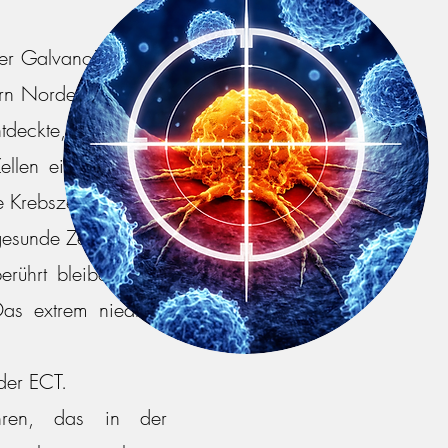
er Galvano-Therapie
jörn Nordenström von
ntdeckte, dass die
len einen deutlich
e Krebszellen massiv
gesunde Zellen durch
rührt bleiben. Das
as extrem niedrige
der ECT.
ahren, das in der