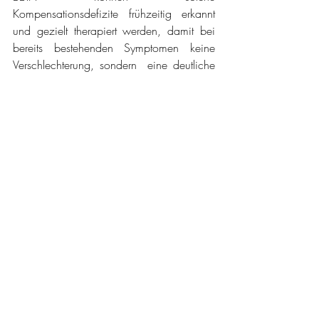
Kompensationsdefizite frühzeitig erkannt 
und gezielt therapiert werden, damit bei 
bereits bestehenden Symptomen keine 
Verschlechterung, sondern  eine deutliche 
Verbesserung des Gesundheitszustands 
ermöglicht wird. So kann vermieden 
werden, dass sich chronische Symptome 
und Erkrankungen entwickeln.
Fazit: Die Bioelektronische Terrain-Analyse 
als wertvoller Gesundheitscheck
Die Bioelektronische Terrain-Analyse nach 
Prof. Vincent stellt ein wertvolles Instrument 
dar, um Ihren Gesundheitsstatus zuverlässig 
zu messen. Sie gibt nicht nur Aufschluss 
über bestehende Stoffwechsel- und 
Organfunktionen, sondern bietet auch die 
Möglichkeit, potenzielle Fehlfunktionen 